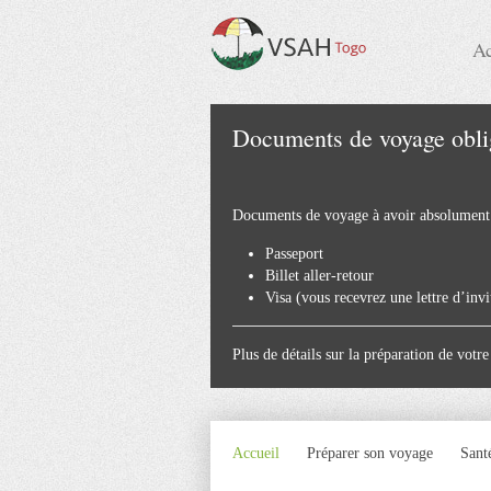
Ac
Documents de voyage obli
Documents de voyage à avoir absolument
Passeport
Billet aller-retour
Visa (vous recevrez une lettre d’inv
Plus de détails sur la préparation de vo
Accueil
Préparer son voyage
Sant