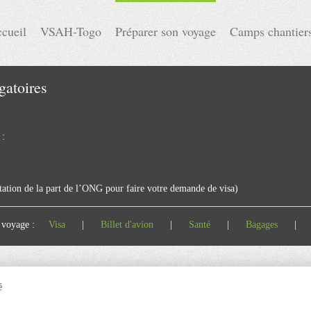
cueil
VSAH-Togo
Préparer son voyage
Camps chantier
gatoires
 :
itation de la part de l’ONG pour faire votre demande de visa)
tre voyage :
Visa
|
Billet d'avion
|
Santé
|
Bagages
é