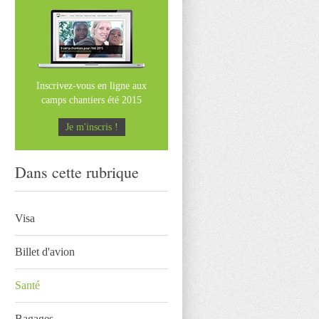
Inscrivez-vous en ligne aux
camps chantiers été 2015
Je m'inscris !
Dans cette rubrique
Visa
Billet d'avion
Santé
Bagages